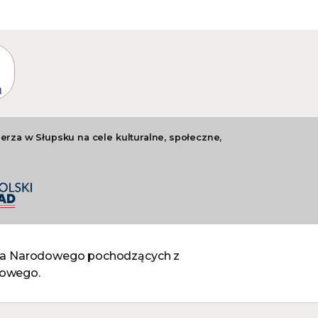
rza w Słupsku na cele kulturalne, społeczne,
ctwa Narodowego pochodzących z
lowego.