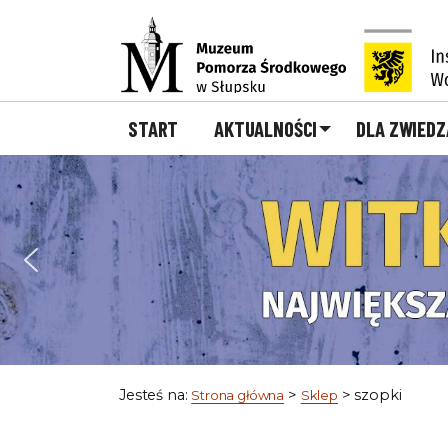
Przejdź do głównej treści
START
AKTUALNOŚCI
DLA ZWIED
Jesteś na:
>
>
szopki
Strona główna
Sklep